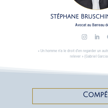
Stéphane Bruschi
Avocat au Barreau d
« Un homme n’a le droit d’en regarder un autr
relever » (Gabriel Garc
Compé