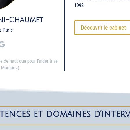
1992.
ni-Chaumet
Découvrir le cabinet
e Paris
e de haut que pour l’aider à se
ia Marquez)
tences et domaines d’inter