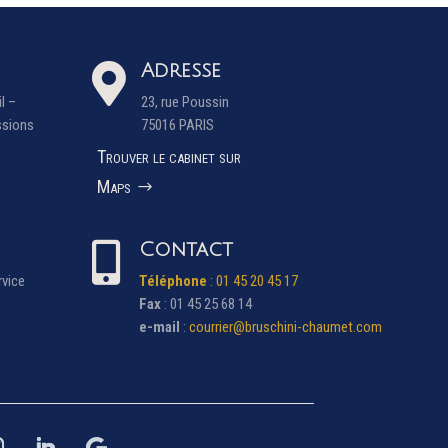
Adresse

il
–
23, rue Poussin
ssions
75016 PARIS
Trouver le cabinet sur
Maps
Contact

rvice
Téléphone
: 01 45 20 45 17
Fax
: 01 45 25 68 14
e-mail
:
courrier@bruschini-chaumet.com