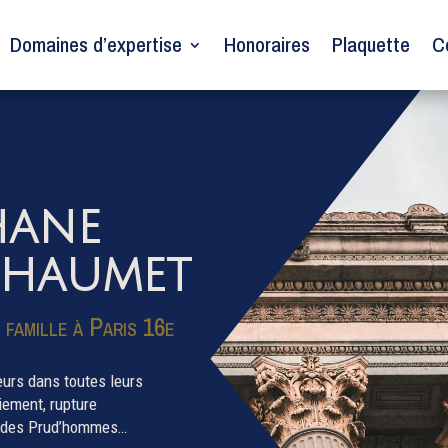
Domaines d’expertise
Honoraires
Plaquette
C
hane
Chaumet
 famille à Paris 16e
eurs dans toutes leurs
ciement, rupture
ls des Prud’hommes…